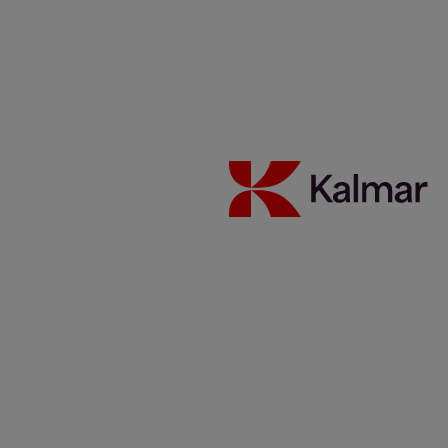
Noticias y Perspectivas
Contacto
Portada
/
News & Insights
/
Artículos
/
Automation potential for
brownfield terminals
Share:
KALMAR.HE
€
38.30
Automation potential for
brownfield terminals
28 abril 2014
Automatización
Blog
Reading time 3 minutes